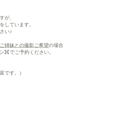
すが、
影をしています。
さい♪
ご姉妹との撮影ご希望
の場合
ン
⌘
​でご予約ください。​​
豊富です。）