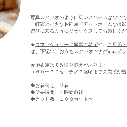
写真スタジオのように広いスペースはないで
​一軒家の小さなお部屋でアットホームな撮
遊びに来るようにリラックスしてお越しくだ
★
スマッシュケーキ撮影ご希望
や、
ご兄弟・
は、下記の
⌘
​おうちスタジオツナグ
plusプ
ラ
★御衣装は多数取り揃えがあります。
​（６０〜９０センチ／２歳頃までの衣装が
​◆お着替え ２着
◆所要時間 １時間前後
◆カット数 １００カット〜